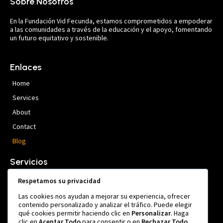
Sobre Nosotros
En la Fundación Vid Fecunda, estamos comprometidos a empoderar
a las comunidades a través de la educación y el apoyo, fomentando
un futuro equitativo y sostenible.
Enlaces
Home
Services
About
Contact
Blog
Servicios
Programas Educativos
Respetamos su privacidad
Talleres de Sensibilización
Las cookies nos ayudan a mejorar su experiencia, ofrecer
contenido personalizado y analizar el tráfico. Puede elegir
Apoyo a Grupos Vulnerables
qué cookies permitir haciendo clic en
Personalizar
. Haga
clic en
Aceptar Todo
para consentir o en
Rechazar Todo
Actividades Comunitarias