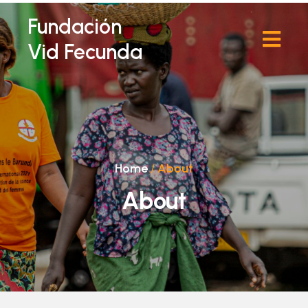
Fundación
Vid Fecunda
Home
/
About
About